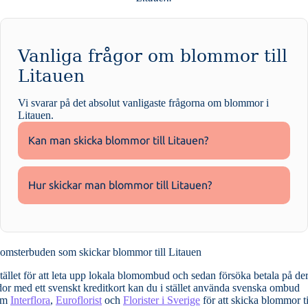
Vanliga frågor om blommor till
Litauen
Vi svarar på det absolut vanligaste frågorna om
blommor i
Litauen
.
Kan man skicka blommor till Litauen?
Hur skickar man blommor till Litauen?
omsterbuden som skickar blommor till Litauen
stället för att leta upp lokala blomombud och sedan försöka betala på de
dor med ett svenskt kreditkort kan du i stället använda svenska ombud
om
Interflora
,
Euroflorist
och
Florister i Sverige
för att skicka blommor ti