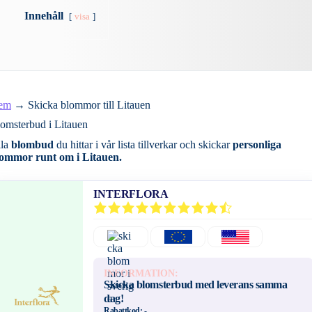
Innehåll
visa
em
→
Skicka blommor till Litauen
omsterbud i Litauen
lla
blombud
du hittar i vår lista tillverkar och skickar
personliga
ommor runt om i Litauen.
INTERFLORA
INFORMATION:
Skicka blomsterbud med leverans samma
dag!
Rabattkod:
-