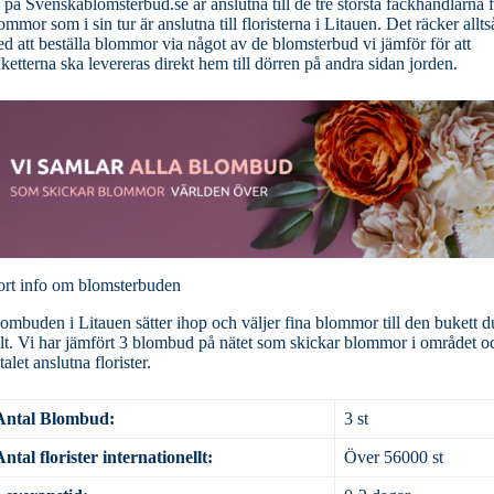
 på Svenskablomsterbud.se är anslutna till de tre största fackhandlarna 
ommor som i sin tur är anslutna till floristerna i Litauen. Det räcker allts
d att beställa blommor via något av de blomsterbud vi jämför för att
ketterna ska levereras direkt hem till dörren på andra sidan jorden.
rt info om blomsterbuden
ombuden i Litauen sätter ihop och väljer fina blommor till den bukett d
lt. Vi har jämfört 3 blombud på nätet som skickar blommor i området o
talet anslutna florister.
Antal Blombud:
3 st
Antal florister internationellt:
Över 56000 st