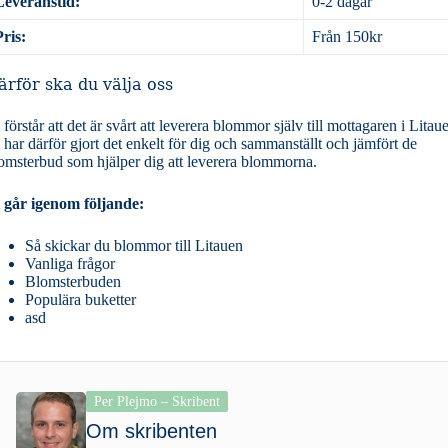
Leveranstid:
0-2 dagar
Pris:
Från 150kr
ärför ska du välja oss
 förstår att det är svårt att leverera blommor själv till mottagaren i Litau
 har därför gjort det enkelt för dig och sammanställt och jämfört de
omsterbud som hjälper dig att leverera blommorna.
 går igenom följande:
Så skickar du blommor till Litauen
Vanliga frågor
Blomsterbuden
Populära buketter
asd
Per Plejmo – Skribent
Om skribenten