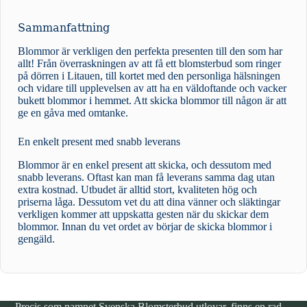
Sammanfattning
Blommor är verkligen den perfekta presenten till den som har
allt! Från överraskningen av att få ett blomsterbud som ringer
på dörren i Litauen, till kortet med den personliga hälsningen
och vidare till upplevelsen av att ha en väldoftande och vacker
bukett blommor i hemmet. Att skicka blommor till någon är att
ge en gåva med omtanke.
En enkelt present med snabb leverans
Blommor är en enkel present att skicka, och dessutom med
snabb leverans. Oftast kan man få leverans samma dag utan
extra kostnad. Utbudet är alltid stort, kvaliteten hög och
priserna låga. Dessutom vet du att dina vänner och släktingar
verkligen kommer att uppskatta gesten när du skickar dem
blommor. Innan du vet ordet av börjar de skicka blommor i
gengäld.
Precis som namnet Svenska Blomsterbud utlovar, finns en rad