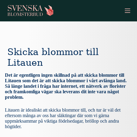
S
k
i
p
t
o
c
o
Skicka blommor till
n
t
Litauen
e
n
t
Det är egentligen ingen skillnad på att skicka blommor till
Litauen som det är att skicka blommor i vårt avlånga land.
Så länge landet i fråga har internet, ett nätverk av florister
och framkomliga vägar ska leverans dit inte vara något
problem.
Litauen är idealiskt att skicka blommor till, och tur är väl det
eftersom många av oss har släktingar där som vi gärna
uppmärksammar på viktiga födelsedagar, bröllop och andra
högtider.