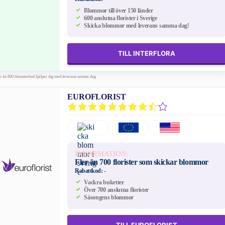
Blommor till över 150 länder
600 anslutna florister i Sverige
Skicka blommor med leverans samma dag!
TILL INTERFLORA
er än 600 blomsterbud hjälper dig med leverans samma dag
EUROFLORIST
INFORMATION:
Fler än 700 florister som skickar blommor
Rabattkod:
-
Vackra buketter
Över 700 anslutna florister
Säsongens blommor