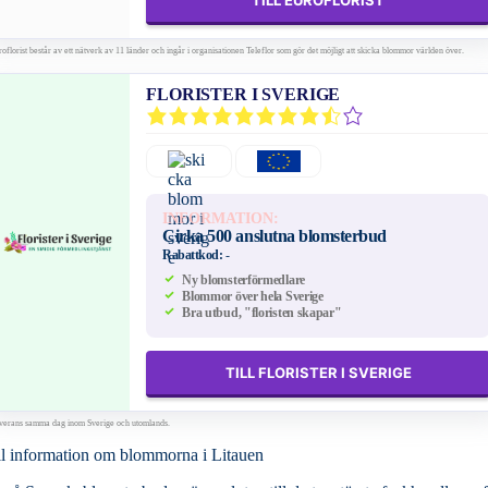
TILL EUROFLORIST
oflorist består av ett nätverk av 11 länder och ingår i organisationen Teleflor som gör det möjligt att skicka blommor världen över.
FLORISTER I SVERIGE
INFORMATION:
Cirka 500 anslutna blomsterbud
Rabattkod:
-
Ny blomsterförmedlare
Blommor över hela Sverige
Bra utbud, "floristen skapar"
TILL FLORISTER I SVERIGE
verans samma dag inom Sverige och utomlands.
l information om blommorna i Litauen