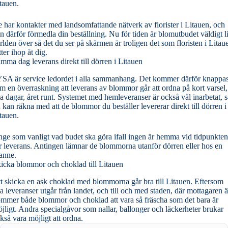
tauen.
 har kontakter med landsomfattande nätverk av florister i Litauen, och
n därför förmedla din beställning. Nu för tiden är blomutbudet väldigt l
rlden över så det du ser på skärmen är troligen det som floristen i Litau
tter ihop åt dig.
mma dag leverans direkt till dörren i Litauen
YSA är service ledordet i alla sammanhang. Det kommer därför knappas
m en överraskning att leverans av blommor går att ordna på kort varsel,
la dagar, året runt. Systemet med hemleveranser är också väl inarbetat, s
 kan räkna med att de blommor du beställer levererar direkt till dörren i
tauen.
ge som vanligt vad budet ska göra ifall ingen är hemma vid tidpunkten
r leverans. Antingen lämnar de blommorna utanför dörren eller hos en
anne.
icka blommor och choklad till Litauen
t skicka en ask choklad med blommorna går bra till Litauen. Eftersom
la leveranser utgår från landet, och till och med staden, där mottagaren ä
mmer både blommor och choklad att vara så fräscha som det bara är
jligt. Andra specialgåvor som nallar, ballonger och läckerheter brukar
kså vara möjligt att ordna.