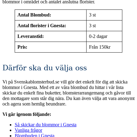
blommor i området och antalet anslutna florister.
Antal Blombud:
3 st
Antal florister i Gnesta:
3 st
Leveranstid:
0-2 dagar
Pris:
Från 150kr
Därför ska du välja oss
Vi på Svenskablomsterbud.se vill gör det enkelt för dig att skicka
blommor i Gnesta. Med ett av våra blombud du hittar i vår lista
skickar du enkelt fina buketter, blomsterarrangemang och gåvor till
den mottagare som står dig nära. Du kan även välja att vara anonymt
och agera som hemlig beundrare.
Vi går igenom följande:
Så skickar du blommor i Gnesta
Vanliga frågor
Blombuden i Gnesta