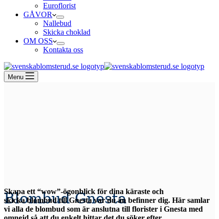
Euroflorist
GÅVOR
Nallebud
Skicka choklad
OM OSS
Kontakta oss
Menu
Skapa ett “wow”-ögonblick för dina käraste och
Blombud Gnesta
skicka blombud till Gnesta var du än befinner dig. Här samlar
vi alla de blombud som är anslutna till florister i Gnesta med
omnejd så att du enkelt hittar det du söker efter.