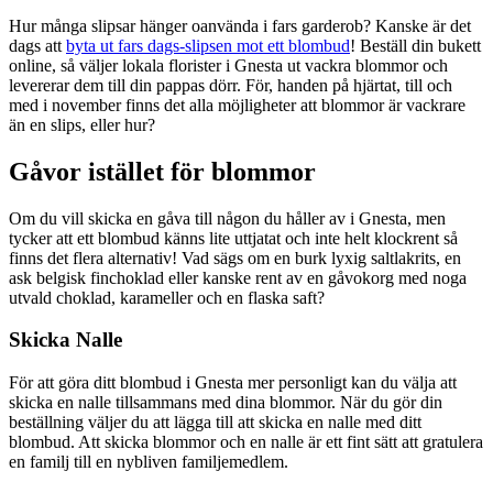
Hur många slipsar hänger oanvända i fars garderob? Kanske är det
dags att
byta ut fars dags-slipsen mot ett blombud
! Beställ din bukett
online, så väljer lokala florister i Gnesta ut vackra blommor och
levererar dem till din pappas dörr. För, handen på hjärtat, till och
med i november finns det alla möjligheter att blommor är vackrare
än en slips, eller hur?
Gåvor istället för blommor
Om du vill skicka en gåva till någon du håller av i Gnesta, men
tycker att ett blombud känns lite uttjatat och inte helt klockrent så
finns det flera alternativ! Vad sägs om en burk lyxig saltlakrits, en
ask belgisk finchoklad eller kanske rent av en gåvokorg med noga
utvald choklad, karameller och en flaska saft?
Skicka Nalle
För att göra ditt blombud i Gnesta mer personligt kan du välja att
skicka en nalle tillsammans med dina blommor. När du gör din
beställning väljer du att lägga till att skicka en nalle med ditt
blombud. Att skicka blommor och en nalle är ett fint sätt att gratulera
en familj till en nybliven familjemedlem.