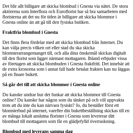
Det blir allt billigare att skicka blombud i Gnesta via nätet. De stora
aktörerna som Interflora och Euroflorist har så bra samarbeten med
floristerna att det nu för tiden är billigare att skicka blommor i
Gnesta online än att gå till den fysiska butiken.
Fraktfria blombud i Gnesta
Det finns flera fördelar med att skicka blombud från Internet. Du
kan välja precis vilken ort eller stad du ska skicka
blomsterarrangemanget till, och alla dina önskemål skickas digitalt
till den florist som ligger närmast mottagaren. Ibland erbjuder vissa
av företagen att skicka blombuden i Gnesta fraktfritt. Det innebär att
de extra kronorna som i annat fall hade betalat frakten kan nu läggas
på en finare bukett.
Så går det till att skicka blommor i Gnesta online
Du kanske undrar hur det funkar att skicka blommor till Gnesta
online? Du kanske har någon som du tänker på och vill uppvakta
trots att du inte du kan närvara fysiskt? Jo, du beställer först ett
blomsterbud på internet, varefter din bukettbeställning skickas till en
av många lokalt anslutna florister i Gnesta som levererar ditt
blombud till mottagaren som får en glädjefylld överraskning.
Blombud med leverans samma dag