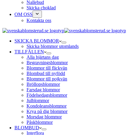
Nallebud
Skicka choklad
OM OSS
Kontakta oss
SKICKA BLOMMOR
Skicka blommor utomlands
TILLFÄLLEN
Alla hjärtans dag
Begravningsblommor
Blommor till flickvän
Blombud till nyfödd
Blommor till pojkvän
Bröllopsblommor
Farsdag blommor
Födelsedagsblommor
Julblommor
Kondoleansblommor
Krya på dig blommor
Morsdag blommor
Påskblommor
BLOMBUD
Interflora