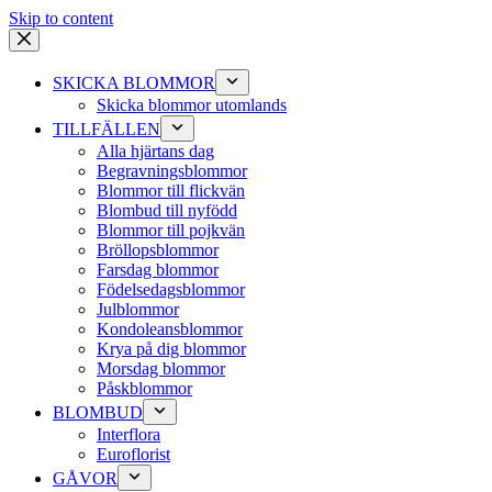
Skip to content
SKICKA BLOMMOR
Skicka blommor utomlands
TILLFÄLLEN
Alla hjärtans dag
Begravningsblommor
Blommor till flickvän
Blombud till nyfödd
Blommor till pojkvän
Bröllopsblommor
Farsdag blommor
Födelsedagsblommor
Julblommor
Kondoleansblommor
Krya på dig blommor
Morsdag blommor
Påskblommor
BLOMBUD
Interflora
Euroflorist
GÅVOR