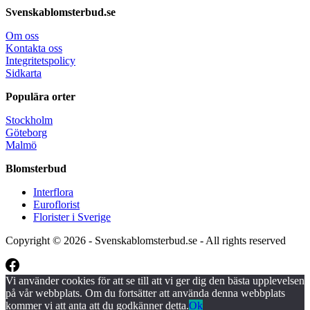
Svenskablomsterbud.se
Om oss
Kontakta oss
Integritetspolicy
Sidkarta
Populära orter
Stockholm
Göteborg
Malmö
Blomsterbud
Interflora
Euroflorist
Florister i Sverige
Copyright © 2026 - Svenskablomsterbud.se - All rights reserved
Vi använder cookies för att se till att vi ger dig den bästa upplevelsen
på vår webbplats. Om du fortsätter att använda denna webbplats
kommer vi att anta att du godkänner detta.
Ok