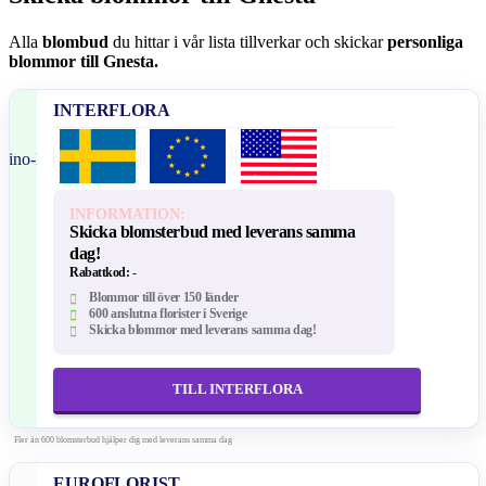
Alla
blombud
du hittar i vår lista tillverkar och skickar
personliga
blommor till Gnesta.
INTERFLORA
INFORMATION:
Skicka blomsterbud med leverans samma
dag!
Rabattkod:
-
Blommor till över 150 länder
600 anslutna florister i Sverige
Skicka blommor med leverans samma dag!
TILL INTERFLORA
Fler än 600 blomsterbud hjälper dig med leverans samma dag
EUROFLORIST