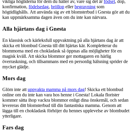
viktiga högtiderna för dem du håller av, vare sig det är
födsel
, dop,
konfirmation,
födelsedag
,
bröllop
eller
begravning
som
högtidlighålls. Att använda sig av ett blomsterbud i Gnesta gör att du
kan uppmärksamma dagen även om du inte kan närvara.
Alla hjärtans dag i Gnesta
En klassisk och kärleksfull uppvaktning på alla hjärtans dag är att
skicka ett blombud Gnesta till ditt hjärtas kär. Kompletterar du
blommorna med en chokladask så öppnas alla möjligheter för en
magisk kväll. Att skicka blommor ger mottagaren en härlig
överraskning, och tillsammans med en personlig hälsning sprider de
mycket glädje.
Mors dag
Glöm inte att
uppvakta mamma på mors dag
! Skicka ett blombud
online om du inte kan vara hos henne i Gnesta! Lokala florister
kommer sätta ihop vackra blommor enligt dina önskemål, och sedan
levereras ditt blomsterbud till din fantastiska mamma. Genom att
lägga till en chokladask förhöjer du hennes upplevelse av blombudet
ytterligare.
Fars dag