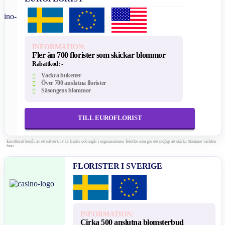
INFORMATION:
Fler än 700 florister som skickar blommor
Rabattkod:
-
Vackra buketter
Över 700 anslutna florister
Säsongens blommor
TILL EUROFLORIST
Euroflorist består av ett nätverk av 11 länder och ingår i organisationen Teleflor som gör det möjligt att skicka blommor världen
över.
FLORISTER I SVERIGE
INFORMATION:
Cirka 500 anslutna blomsterbud