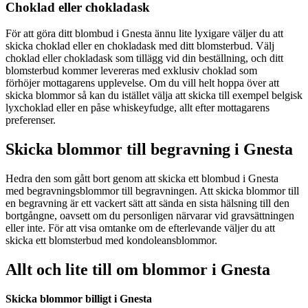
Choklad eller chokladask
För att göra ditt blombud i Gnesta ännu lite lyxigare väljer du att
skicka choklad eller en chokladask med ditt blomsterbud. Välj
choklad eller chokladask som tillägg vid din beställning, och ditt
blomsterbud kommer levereras med exklusiv choklad som
förhöjer mottagarens upplevelse. Om du vill helt hoppa över att
skicka blommor så kan du istället välja att skicka till exempel belgisk
lyxchoklad eller en påse whiskeyfudge, allt efter mottagarens
preferenser.
Skicka blommor till begravning i Gnesta
Hedra den som gått bort genom att skicka ett blombud i Gnesta
med begravningsblommor till begravningen. Att skicka blommor till
en begravning är ett vackert sätt att sända en sista hälsning till den
bortgångne, oavsett om du personligen närvarar vid gravsättningen
eller inte. För att visa omtanke om de efterlevande väljer du att
skicka ett blomsterbud med kondoleansblommor.
Allt och lite till om blommor i Gnesta
Skicka blommor billigt i Gnesta