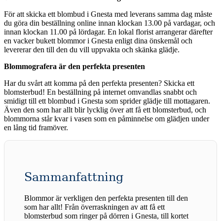
För att skicka ett blombud i Gnesta med leverans samma dag måste
du göra din beställning online innan klockan 13.00 på vardagar, och
innan klockan 11.00 på lördagar. En lokal florist arrangerar därefter
en vacker bukett blommor i Gnesta enligt dina önskemål och
levererar den till den du vill uppvakta och skänka glädje.
Blommografera är den perfekta presenten
Har du svårt att komma på den perfekta presenten? Skicka ett
blomsterbud! En beställning på internet omvandlas snabbt och
smidigt till ett blombud i Gnesta som sprider glädje till mottagaren.
Även den som har allt blir lycklig över att få ett blomsterbud, och
blommorna står kvar i vasen som en påminnelse om glädjen under
en lång tid framöver.
Sammanfattning
Blommor är verkligen den perfekta presenten till den
som har allt! Från överraskningen av att få ett
blomsterbud som ringer på dörren i Gnesta, till kortet