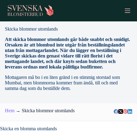
S
k
i
p
t
Skicka blommor utomlands
o
c
Att skicka blommor utomlands går både snabbt och smidigt.
o
Orsaken är att blombud inte utgår från beställningslandet
n
utan från mottagarlandet. När du lägger en beställning i
t
Sverige skickas den genast vidare till rätt florist i det
e
mottagande landet, och där knyts sedan buketten och
n
leverans ordnas med lokala pålitliga budfirmor.
t
Mottagaren må bo i en liten gränd i en stimmig storstad som
Mumbai, men blommorna kommer fram ändå, till och med
samma dag som du beställde dem.
Hem
→
Skicka blommor utomlands
Skicka en blomma utomlands