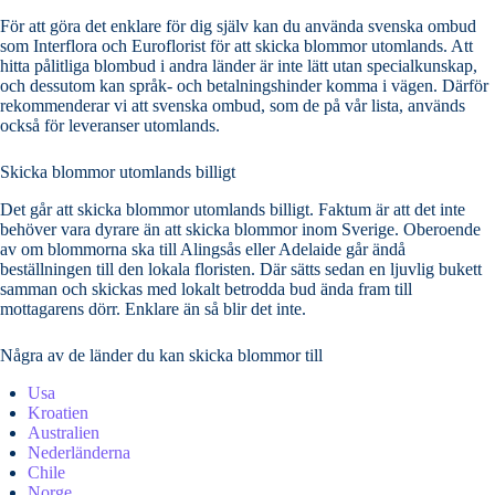
För att göra det enklare för dig själv kan du använda svenska ombud
som Interflora och Euroflorist för att skicka blommor utomlands. Att
hitta pålitliga blombud i andra länder är inte lätt utan specialkunskap,
och dessutom kan språk- och betalningshinder komma i vägen. Därför
rekommenderar vi att svenska ombud, som de på vår lista, används
också för leveranser utomlands.
Skicka blommor utomlands billigt
Det går att skicka blommor utomlands billigt. Faktum är att det inte
behöver vara dyrare än att skicka blommor inom Sverige. Oberoende
av om blommorna ska till Alingsås eller Adelaide går ändå
beställningen till den lokala floristen. Där sätts sedan en ljuvlig bukett
samman och skickas med lokalt betrodda bud ända fram till
mottagarens dörr. Enklare än så blir det inte.
Några av de länder du kan skicka blommor till
Usa
Kroatien
Australien
Nederländerna
Chile
Norge