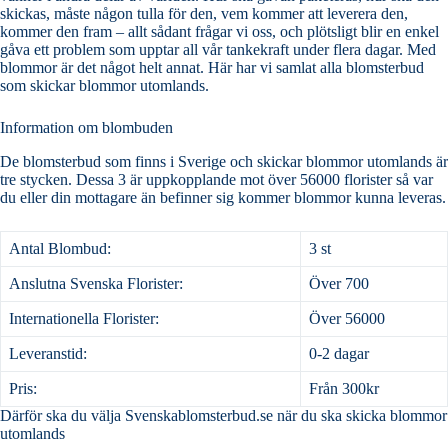
skickas, måste någon tulla för den, vem kommer att leverera den,
kommer den fram – allt sådant frågar vi oss, och plötsligt blir en enkel
gåva ett problem som upptar all vår tankekraft under flera dagar. Med
blommor är det något helt annat. Här har vi samlat alla blomsterbud
som skickar blommor utomlands.
Information om blombuden
De blomsterbud som finns i Sverige och skickar blommor utomlands är
tre stycken. Dessa 3 är uppkopplande mot över 56000 florister så var
du eller din mottagare än befinner sig kommer blommor kunna leveras.
Antal Blombud:
3 st
Anslutna Svenska Florister:
Över 700
Internationella Florister:
Över 56000
Leveranstid:
0-2 dagar
Pris:
Från 300kr
Därför ska du välja Svenskablomsterbud.se när du ska skicka blommor
utomlands