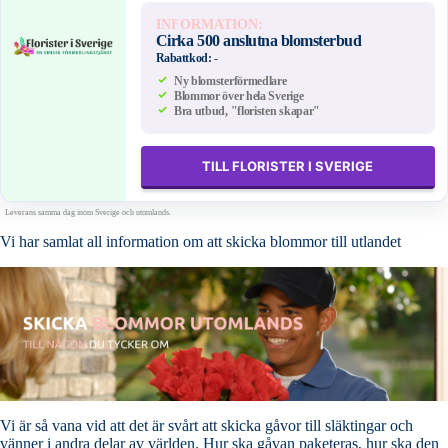
INFORMATION:
Cirka 500 anslutna blomsterbud
Rabattkod:
-
Ny blomsterförmedlare
Blommor över hela Sverige
Bra utbud, "floristen skapar"
TILL FLORISTER I SVERIGE
Leverans samma dag inom Sverige och utomlands.
Vi har samlat all information om att skicka blommor till utlandet
Vi är så vana vid att det är svårt att skicka gåvor till släktingar och
vänner i andra delar av världen. Hur ska gåvan paketeras, hur ska den