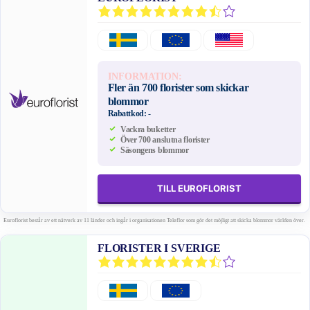
INFORMATION:
Fler än 700 florister som skickar
blommor
Rabattkod:
-
Vackra buketter
Över 700 anslutna florister
Säsongens blommor
TILL EUROFLORIST
Euroflorist består av ett nätverk av 11 länder och ingår i organisationen Teleflor som gör det möjligt att skicka blommor världen över.
FLORISTER I SVERIGE