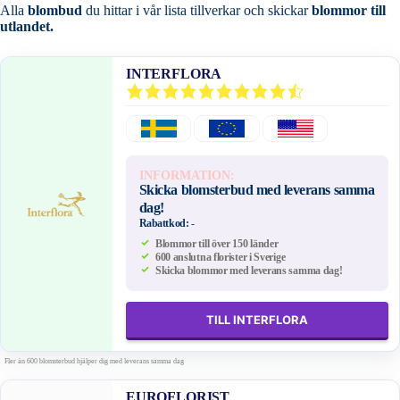
Alla
blombud
du hittar i vår lista tillverkar och skickar
blommor till
utlandet.
INTERFLORA
INFORMATION:
Skicka blomsterbud med leverans samma
dag!
Rabattkod:
-
Blommor till över 150 länder
600 anslutna florister i Sverige
Skicka blommor med leverans samma dag!
TILL INTERFLORA
Fler än 600 blomsterbud hjälper dig med leverans samma dag
EUROFLORIST