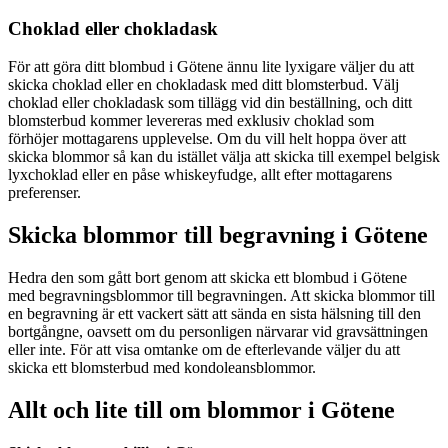
Choklad eller chokladask
För att göra ditt blombud i Götene ännu lite lyxigare väljer du att
skicka choklad eller en chokladask med ditt blomsterbud. Välj
choklad eller chokladask som tillägg vid din beställning, och ditt
blomsterbud kommer levereras med exklusiv choklad som
förhöjer mottagarens upplevelse. Om du vill helt hoppa över att
skicka blommor så kan du istället välja att skicka till exempel belgisk
lyxchoklad eller en påse whiskeyfudge, allt efter mottagarens
preferenser.
Skicka blommor till begravning i Götene
Hedra den som gått bort genom att skicka ett blombud i Götene
med begravningsblommor till begravningen. Att skicka blommor till
en begravning är ett vackert sätt att sända en sista hälsning till den
bortgångne, oavsett om du personligen närvarar vid gravsättningen
eller inte. För att visa omtanke om de efterlevande väljer du att
skicka ett blomsterbud med kondoleansblommor.
Allt och lite till om blommor i Götene