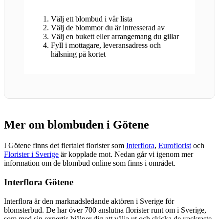
Välj ett blombud i vår lista
Välj de blommor du är intresserad av
Välj en bukett eller arrangemang du gillar
Fyll i mottagare, leveransadress och
hälsning på kortet
Mer om blombuden i Götene
I Götene finns det flertalet florister som
Interflora
,
Euroflorist
och
Florister i Sverige
är kopplade mot. Nedan går vi igenom mer
information om de blombud online som finns i området.
Interflora Götene
Interflora är den marknadsledande aktören i Sverige för
blomsterbud. De har över 700 anslutna florister runt om i Sverige,
som med sin expertis hjälper dig att välja ut och skicka de vackraste