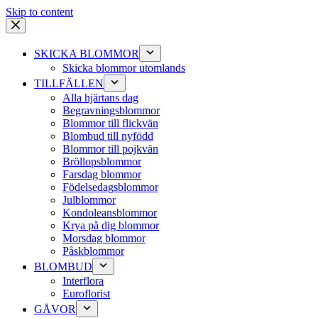
Skip to content
SKICKA BLOMMOR
Skicka blommor utomlands
TILLFÄLLEN
Alla hjärtans dag
Begravningsblommor
Blommor till flickvän
Blombud till nyfödd
Blommor till pojkvän
Bröllopsblommor
Farsdag blommor
Födelsedagsblommor
Julblommor
Kondoleansblommor
Krya på dig blommor
Morsdag blommor
Påskblommor
BLOMBUD
Interflora
Euroflorist
GÅVOR