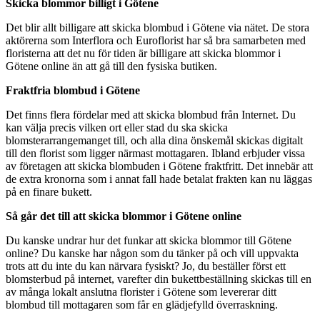
Skicka blommor billigt i Götene
Det blir allt billigare att skicka blombud i Götene via nätet. De stora
aktörerna som Interflora och Euroflorist har så bra samarbeten med
floristerna att det nu för tiden är billigare att skicka blommor i
Götene online än att gå till den fysiska butiken.
Fraktfria blombud i Götene
Det finns flera fördelar med att skicka blombud från Internet. Du
kan välja precis vilken ort eller stad du ska skicka
blomsterarrangemanget till, och alla dina önskemål skickas digitalt
till den florist som ligger närmast mottagaren. Ibland erbjuder vissa
av företagen att skicka blombuden i Götene fraktfritt. Det innebär att
de extra kronorna som i annat fall hade betalat frakten kan nu läggas
på en finare bukett.
Så går det till att skicka blommor i Götene online
Du kanske undrar hur det funkar att skicka blommor till Götene
online? Du kanske har någon som du tänker på och vill uppvakta
trots att du inte du kan närvara fysiskt? Jo, du beställer först ett
blomsterbud på internet, varefter din bukettbeställning skickas till en
av många lokalt anslutna florister i Götene som levererar ditt
blombud till mottagaren som får en glädjefylld överraskning.