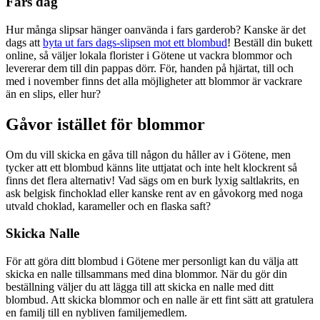
Fars dag
Hur många slipsar hänger oanvända i fars garderob? Kanske är det
dags att
byta ut fars dags-slipsen mot ett blombud
! Beställ din bukett
online, så väljer lokala florister i Götene ut vackra blommor och
levererar dem till din pappas dörr. För, handen på hjärtat, till och
med i november finns det alla möjligheter att blommor är vackrare
än en slips, eller hur?
Gåvor istället för blommor
Om du vill skicka en gåva till någon du håller av i Götene, men
tycker att ett blombud känns lite uttjatat och inte helt klockrent så
finns det flera alternativ! Vad sägs om en burk lyxig saltlakrits, en
ask belgisk finchoklad eller kanske rent av en gåvokorg med noga
utvald choklad, karameller och en flaska saft?
Skicka Nalle
För att göra ditt blombud i Götene mer personligt kan du välja att
skicka en nalle tillsammans med dina blommor. När du gör din
beställning väljer du att lägga till att skicka en nalle med ditt
blombud. Att skicka blommor och en nalle är ett fint sätt att gratulera
en familj till en nybliven familjemedlem.