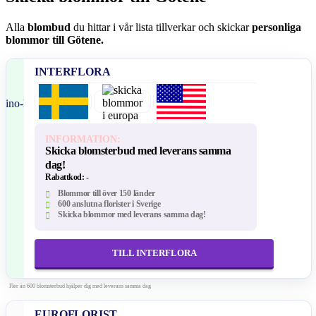
Alla
blombud
du hittar i vår lista tillverkar och skickar
personliga
blommor till Götene.
INTERFLORA
INFORMATION:
Skicka blomsterbud med leverans samma
dag!
Rabattkod:
-
Blommor till över 150 länder
600 anslutna florister i Sverige
Skicka blommor med leverans samma dag!
TILL INTERFLORA
Fler än 600 blomsterbud hjälper dig med leverans samma dag
EUROFLORIST