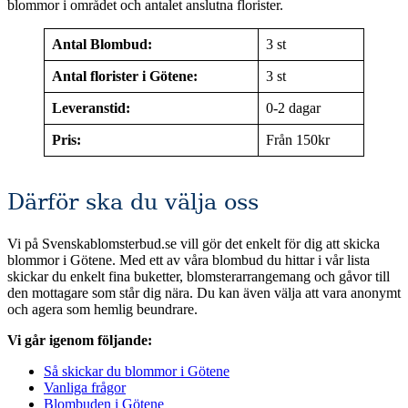
blommor i området och antalet anslutna florister.
Antal Blombud:
3 st
Antal florister i Götene:
3 st
Leveranstid:
0-2 dagar
Pris:
Från 150kr
Därför ska du välja oss
Vi på Svenskablomsterbud.se vill gör det enkelt för dig att skicka
blommor i Götene. Med ett av våra blombud du hittar i vår lista
skickar du enkelt fina buketter, blomsterarrangemang och gåvor till
den mottagare som står dig nära. Du kan även välja att vara anonymt
och agera som hemlig beundrare.
Vi går igenom följande:
Så skickar du blommor i Götene
Vanliga frågor
Blombuden i Götene