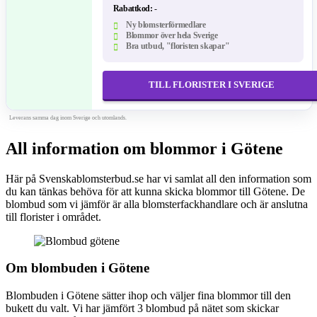
Rabattkod:
-
Ny blomsterförmedlare
Blommor över hela Sverige
Bra utbud, "floristen skapar"
TILL FLORISTER I SVERIGE
Leverans samma dag inom Sverige och utomlands.
All information om blommor i Götene
Här på Svenskablomsterbud.se har vi samlat all den information som
du kan tänkas behöva för att kunna skicka blommor till Götene. De
blombud som vi jämför är alla blomsterfackhandlare och är anslutna
till florister i området.
Om blombuden i Götene
Blombuden i Götene sätter ihop och väljer fina blommor till den
bukett du valt. Vi har jämfört 3 blombud på nätet som skickar