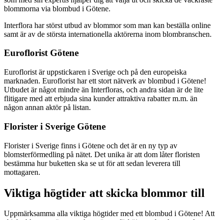
blommorna via blombud i Götene.
Interflora har störst utbud av blommor som man kan beställa online
samt är av de största internationella aktörerna inom blombranschen.
Euroflorist Götene
Euroflorist är uppstickaren i Sverige och på den europeiska
marknaden. Euroflorist har ett stort nätverk av blombud i Götene!
Utbudet är något mindre än Interfloras, och andra sidan är de lite
flitigare med att erbjuda sina kunder attraktiva rabatter m.m. än
någon annan aktör på listan.
Florister i Sverige Götene
Florister i Sverige finns i Götene och det är en ny typ av
blomsterförmedling på nätet. Det unika är att dom låter floristen
bestämma hur buketten ska se ut för att sedan leverera till
mottagaren.
Viktiga högtider att skicka blommor till
Uppmärksamma alla viktiga högtider med ett blombud i Götene! Att