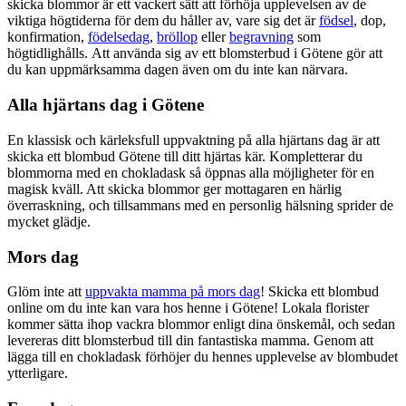
skicka blommor är ett vackert sätt att förhöja upplevelsen av de
viktiga högtiderna för dem du håller av, vare sig det är
födsel
, dop,
konfirmation,
födelsedag
,
bröllop
eller
begravning
som
högtidlighålls. Att använda sig av ett blomsterbud i Götene gör att
du kan uppmärksamma dagen även om du inte kan närvara.
Alla hjärtans dag i Götene
En klassisk och kärleksfull uppvaktning på alla hjärtans dag är att
skicka ett blombud Götene till ditt hjärtas kär. Kompletterar du
blommorna med en chokladask så öppnas alla möjligheter för en
magisk kväll. Att skicka blommor ger mottagaren en härlig
överraskning, och tillsammans med en personlig hälsning sprider de
mycket glädje.
Mors dag
Glöm inte att
uppvakta mamma på mors dag
! Skicka ett blombud
online om du inte kan vara hos henne i Götene! Lokala florister
kommer sätta ihop vackra blommor enligt dina önskemål, och sedan
levereras ditt blomsterbud till din fantastiska mamma. Genom att
lägga till en chokladask förhöjer du hennes upplevelse av blombudet
ytterligare.