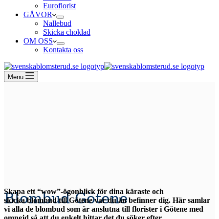
Euroflorist
GÅVOR
Nallebud
Skicka choklad
OM OSS
Kontakta oss
Menu
Skapa ett “wow”-ögonblick för dina käraste och
Blombud Götene
skicka blombud till Götene var du än befinner dig. Här samlar
vi alla de blombud som är anslutna till florister i Götene med
omnejd så att du enkelt hittar det du söker efter.