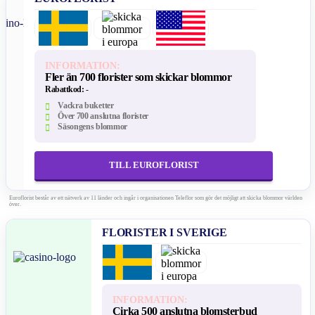
INFORMATION:
Fler än 700 florister som skickar blommor
Rabattkod:
-
Vackra buketter
Över 700 anslutna florister
Säsongens blommor
TILL EUROFLORIST
Euroflorist består av ett nätverk av 11 länder och ingår i organisationen Teleflor som gör det möjligt att skicka blommor världen
över.
FLORISTER I SVERIGE
INFORMATION:
Cirka 500 anslutna blomsterbud