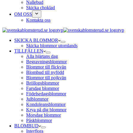
Nallebud
Skicka choklad
OM OSS
Kontakta oss
SKICKA BLOMMOR
Skicka blommor utomlands
TILLFÄLLEN
Alla hjärtans dag
Begravningsblommor
Blommor till flickvän
Blombud till nyfödd
Blommor till pojkvän
Bröllopsblommor
Farsdag blommor
Födelsedagsblommor
Julblommor
Kondoleansblommor
Krya på dig blommor
Morsdag blommor
Påskblommor
BLOMBUD
Interflora