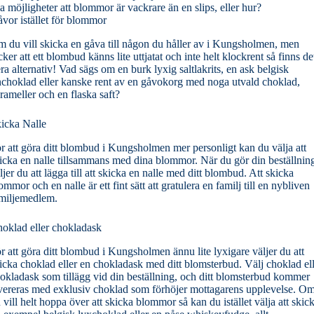
la möjligheter att blommor är vackrare än en slips, eller hur?
vor istället för blommor
 du vill skicka en gåva till någon du håller av i Kungsholmen, men
cker att ett blombud känns lite uttjatat och inte helt klockrent så finns de
era alternativ! Vad sägs om en burk lyxig saltlakrits, en ask belgisk
nchoklad eller kanske rent av en gåvokorg med noga utvald choklad,
rameller och en flaska saft?
icka Nalle
r att göra ditt blombud i Kungsholmen mer personligt kan du välja att
icka en nalle tillsammans med dina blommor. När du gör din beställnin
ljer du att lägga till att skicka en nalle med ditt blombud. Att skicka
ommor och en nalle är ett fint sätt att gratulera en familj till en nybliven
miljemedlem.
oklad eller chokladask
r att göra ditt blombud i Kungsholmen ännu lite lyxigare väljer du att
icka choklad eller en chokladask med ditt blomsterbud. Välj choklad el
okladask som tillägg vid din beställning, och ditt blomsterbud kommer
vereras med exklusiv choklad som förhöjer mottagarens upplevelse. O
 vill helt hoppa över att skicka blommor så kan du istället välja att skic