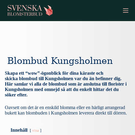
S
k
i
p
t
o
c
o
n
t
Blombud Kungsholmen
e
n
t
Skapa ett “wow”-ögonblick för dina käraste och
skicka blombud till Kungsholmen var du än befinner dig.
Här samlar vi alla de blombud som är anslutna till florister i
Kungsholmen med omnejd så att du enkelt hittar det du
söker efter.
Oavsett om det är en enskild blomma eller en härligt arrangerad
bukett kan blombuden i Kungsholmen leverera direkt till dörren.
Innehåll
visa