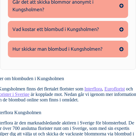
Går det att skicka blommor anonymt i
Kungsholmen?
Vad kostar ett blombud i Kungsholmen?
Hur skickar man blombud i Kungsholmen?
er om blombuden i Kungsholmen
Kungsholmen finns det flertalet florister som
Interflora
,
Euroflorist
och
orister i Sverige
är kopplade mot. Nedan går vi igenom mer informatio
 de blombud online som finns i området.
terflora Kungsholmen
terflora är den marknadsledande aktören i Sverige för blomsterbud. De
r över 700 anslutna florister runt om i Sverige, som med sin expertis
älper dig att välja ut och skicka de vackraste blommorna via blombud i