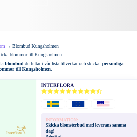
em
→
Blombud Kungsholmen
icka blommor till Kungsholmen
lla
blombud
du hittar i vår lista tillverkar och skickar
personliga
ommor till Kungsholmen.
INTERFLORA
INFORMATION:
Skicka blomsterbud med leverans samma
dag!
Rabattkod:
-