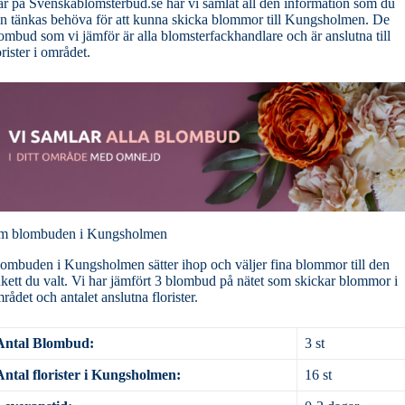
r på Svenskablomsterbud.se har vi samlat all den information som du
n tänkas behöva för att kunna skicka blommor till Kungsholmen. De
ombud som vi jämför är alla blomsterfackhandlare och är anslutna till
orister i området.
m blombuden i Kungsholmen
ombuden i Kungsholmen sätter ihop och väljer fina blommor till den
kett du valt. Vi har jämfört 3 blombud på nätet som skickar blommor i
rådet och antalet anslutna florister.
Antal Blombud:
3 st
Antal florister i Kungsholmen:
16 st