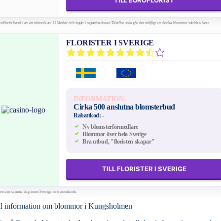
TILL EUROFLORIST
oflorist består av ett nätverk av 11 länder och ingår i organisationen Teleflor som gör det möjligt att skicka blommor världen över.
FLORISTER I SVERIGE
INFORMATION:
Cirka 500 anslutna blomsterbud
Rabattkod:
-
Ny blomsterförmedlare
Blommor över hela Sverige
Bra utbud, "floristen skapar"
TILL FLORISTER I SVERIGE
verans samma dag inom Sverige och utomlands.
l information om blommor i Kungsholmen