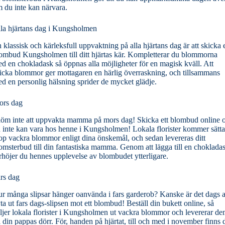
 du inte kan närvara.
la hjärtans dag i Kungsholmen
 klassisk och kärleksfull uppvaktning på alla hjärtans dag är att skicka e
ombud Kungsholmen till ditt hjärtas kär. Kompletterar du blommorna
d en chokladask så öppnas alla möjligheter för en magisk kväll. Att
icka blommor ger mottagaren en härlig överraskning, och tillsammans
d en personlig hälsning sprider de mycket glädje.
rs dag
öm inte att uppvakta mamma på mors dag! Skicka ett blombud online
 inte kan vara hos henne i Kungsholmen! Lokala florister kommer sätta
op vackra blommor enligt dina önskemål, och sedan levereras ditt
omsterbud till din fantastiska mamma. Genom att lägga till en choklada
rhöjer du hennes upplevelse av blombudet ytterligare.
rs dag
r många slipsar hänger oanvända i fars garderob? Kanske är det dags a
ta ut fars dags-slipsen mot ett blombud! Beställ din bukett online, så
ljer lokala florister i Kungsholmen ut vackra blommor och levererar d
ll din pappas dörr. För, handen på hjärtat, till och med i november finns 