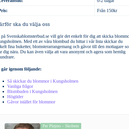
Leveranstid:
0-2 dagar
Pris:
Från 150kr
ärför ska du välja oss
 på Svenskablomsterbud.se vill gör det enkelt för dig att skicka blommo
ngsholmen. Med ett av våra blombud du hittar i vår lista skickar du
kelt fina buketter, blomsterarrangemang och gåvor till den mottagare s
år dig nära. Du kan även välja att vara anonymt och agera som hemlig
undrare.
 går igenom följande:
Så skickar du blommor i Kungsholmen
Vanliga frågor
Blombuden i Kungsholmen
Högtider
Gåvor istället för blommor
Per Plejmo – Skribent