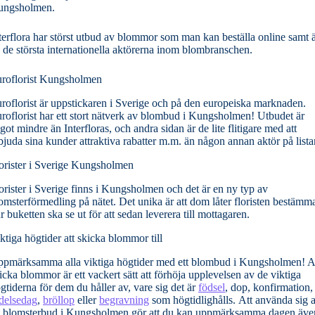
ungsholmen.
terflora har störst utbud av blommor som man kan beställa online samt 
 de största internationella aktörerna inom blombranschen.
roflorist Kungsholmen
roflorist är uppstickaren i Sverige och på den europeiska marknaden.
roflorist har ett stort nätverk av blombud i Kungsholmen! Utbudet är
got mindre än Interfloras, och andra sidan är de lite flitigare med att
bjuda sina kunder attraktiva rabatter m.m. än någon annan aktör på lista
orister i Sverige Kungsholmen
orister i Sverige finns i Kungsholmen och det är en ny typ av
omsterförmedling på nätet. Det unika är att dom låter floristen bestämm
r buketten ska se ut för att sedan leverera till mottagaren.
ktiga högtider att skicka blommor till
pmärksamma alla viktiga högtider med ett blombud i Kungsholmen! A
icka blommor är ett vackert sätt att förhöja upplevelsen av de viktiga
gtiderna för dem du håller av, vare sig det är
födsel
, dop, konfirmation,
delsedag
,
bröllop
eller
begravning
som högtidlighålls. Att använda sig 
t blomsterbud i Kungsholmen gör att du kan uppmärksamma dagen äve