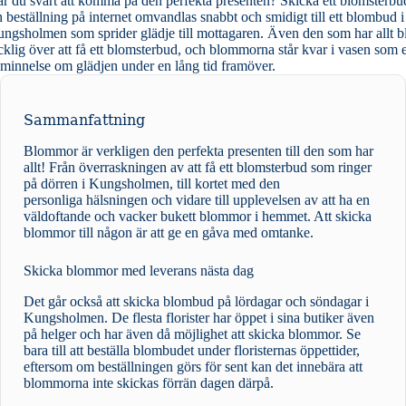
r du svårt att komma på den perfekta presenten? Skicka ett blomsterbu
 beställning på internet omvandlas snabbt och smidigt till ett blombud i
ngsholmen som sprider glädje till mottagaren. Även den som har allt bl
cklig över att få ett blomsterbud, och blommorna står kvar i vasen som 
minnelse om glädjen under en lång tid framöver.
Sammanfattning
Blommor är verkligen den perfekta presenten till den som har
allt! Från överraskningen av att få ett blomsterbud som ringer
på dörren i Kungsholmen, till kortet med den
personliga hälsningen och vidare till upplevelsen av att ha en
väldoftande och vacker bukett blommor i hemmet. Att skicka
blommor till någon är att ge en gåva med omtanke.
Skicka blommor med leverans nästa dag
Det går också att skicka blombud på lördagar och söndagar i
Kungsholmen. De flesta florister har öppet i sina butiker även
på helger och har även då möjlighet att skicka blommor. Se
bara till att beställa blombudet under floristernas öppettider,
eftersom om beställningen görs för sent kan det innebära att
blommorna inte skickas förrän dagen därpå.