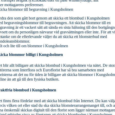
ll exempel belgisk lyxchoklad eller en påse whiskeyfudge, allt
ter mottagarens preferenser.
icka blommor till begravning i Kungsholmen
dra den som gått bort genom att skicka ett blombud i Kungsholmen
d begravningsblommor till begravningen. Att skicka blommor till en
gravning är ett vackert sätt att sända en sista hälsning till den bortgångn
vsett om du personligen närvarar vid gravsättningen eller inte. För att v
tanke om de efterlevande väljer du att skicka ett blomsterbud med
ndoleansblommor.
lt och lite till om blommor i Kungsholmen
icka blommor billigt i Kungsholmen
t blir allt billigare att skicka blombud i Kungsholmen via nätet. De stor
törerna som Interflora och Euroflorist har så bra samarbeten med
oristerna att det nu för tiden är billigare att skicka blommor i Kungshol
line än att gå till den fysiska butiken.
raktfria blombud i Kungsholmen
t finns flera fördelar med att skicka blombud från Internet. Du kan välj
ecis vilken ort eller stad du ska skicka blomsterarrangemanget till, och a
na önskemål skickas digitalt till den florist som ligger närmast mottagar
land erbjuder vissa av företagen att skicka blombuden i Kungsholmen