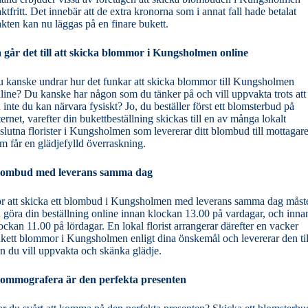
aktfritt. Det innebär att de extra kronorna som i annat fall hade betalat
akten kan nu läggas på en finare bukett.
 går det till att skicka blommor i Kungsholmen online
 kanske undrar hur det funkar att skicka blommor till Kungsholmen
line? Du kanske har någon som du tänker på och vill uppvakta trots att
 inte du kan närvara fysiskt? Jo, du beställer först ett blomsterbud på
ternet, varefter din bukettbeställning skickas till en av många lokalt
slutna florister i Kungsholmen som levererar ditt blombud till mottagar
m får en glädjefylld överraskning.
lombud med leverans samma dag
r att skicka ett blombud i Kungsholmen med leverans samma dag måst
 göra din beställning online innan klockan 13.00 på vardagar, och inna
ockan 11.00 på lördagar. En lokal florist arrangerar därefter en vacker
kett blommor i Kungsholmen enligt dina önskemål och levererar den til
n du vill uppvakta och skänka glädje.
ommografera är den perfekta presenten