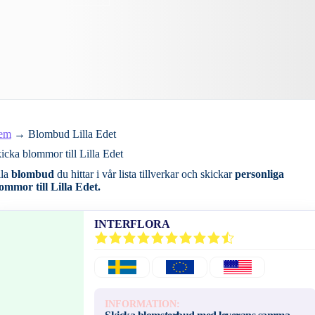
em
→
Blombud Lilla Edet
icka blommor till Lilla Edet
lla
blombud
du hittar i vår lista tillverkar och skickar
personliga
ommor till Lilla Edet.
INTERFLORA
INFORMATION: