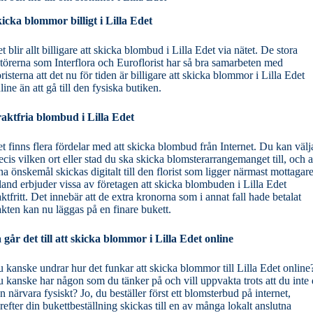
icka blommor billigt i Lilla Edet
t blir allt billigare att skicka blombud i Lilla Edet via nätet. De stora
törerna som Interflora och Euroflorist har så bra samarbeten med
oristerna att det nu för tiden är billigare att skicka blommor i Lilla Edet
line än att gå till den fysiska butiken.
aktfria blombud i Lilla Edet
t finns flera fördelar med att skicka blombud från Internet. Du kan välj
ecis vilken ort eller stad du ska skicka blomsterarrangemanget till, och a
na önskemål skickas digitalt till den florist som ligger närmast mottagar
land erbjuder vissa av företagen att skicka blombuden i Lilla Edet
aktfritt. Det innebär att de extra kronorna som i annat fall hade betalat
akten kan nu läggas på en finare bukett.
 går det till att skicka blommor i Lilla Edet online
 kanske undrar hur det funkar att skicka blommor till Lilla Edet online
 kanske har någon som du tänker på och vill uppvakta trots att du inte
n närvara fysiskt? Jo, du beställer först ett blomsterbud på internet,
refter din bukettbeställning skickas till en av många lokalt anslutna