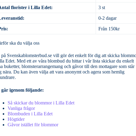
Antal florister i Lilla Edet:
3 st
Leveranstid:
0-2 dagar
Pris:
Från 150kr
rför ska du välja oss
 på Svenskablomsterbud.se vill gör det enkelt för dig att skicka blommo
lla Edet. Med ett av våra blombud du hittar i vår lista skickar du enkelt
na buketter, blomsterarrangemang och gåvor till den mottagare som står
g nära. Du kan även välja att vara anonymt och agera som hemlig
undrare.
 går igenom följande:
Så skickar du blommor i Lilla Edet
Vanliga frågor
Blombuden i Lilla Edet
Högtider
Gåvor istället för blommor