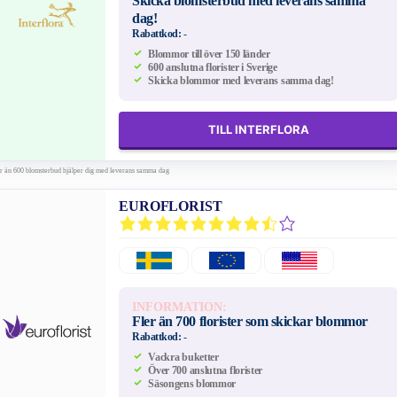
Skicka blomsterbud med leverans samma
dag!
Rabattkod:
-
Blommor till över 150 länder
600 anslutna florister i Sverige
Skicka blommor med leverans samma dag!
TILL INTERFLORA
er än 600 blomsterbud hjälper dig med leverans samma dag
EUROFLORIST
INFORMATION:
Fler än 700 florister som skickar blommor
Rabattkod:
-
Vackra buketter
Över 700 anslutna florister
Säsongens blommor