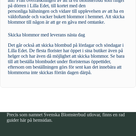
allt! Från överraskningen av att få ett blomsterbud som ringer
på dörren i Lilla Edet, till kortet med den
personliga hälsningen och vidare till upplevelsen av att ha en
väldoftande och vacker bukett blommor i hemmet. Att skicka
blommor till någon är att ge en gåva med omtanke.
Skicka blommor med leverans nästa dag
Det går också att skicka blombud på lördagar och söndagar i
Lilla Edet. De flesta florister har öppet i sina butiker även på
helger och har även då möjlighet att skicka blommor. Se bara
till att beställa blombudet under floristernas öppettider,
eftersom om beställningen görs för sent kan det innebära att
blommorna inte skickas förrän dagen därpå.
Precis som namnet Svenska Blomsterbud utlovar, finns en rad
guider här på hemsidan.