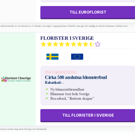
TILL EUROFLORIST
oflorist består av ett nätverk av 11 länder och ingår i organisationen Teleflor som gör det möjligt att skicka blommor världen över.
FLORISTER I SVERIGE
INFORMATION:
Cirka 500 anslutna blomsterbud
Rabattkod:
-
Ny blomsterförmedlare
Blommor över hela Sverige
Bra utbud, "floristen skapar"
TILL FLORISTER I SVERIGE
verans samma dag inom Sverige och utomlands.