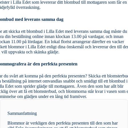
orister i Lilla Edet som levererar ditt blombud till mottagaren som får en
ädjefylld överraskning.
lombud med leverans samma dag
r att skicka ett blombud i Lilla Edet med leverans samma dag måste du
ra din beställning online innan klockan 13.00 på vardagar, och innan
ockan 11.00 på lördagar. En lokal florist arrangerar därefter en vacker
kett blommor i Lilla Edet enligt dina önskemål och levererar den till de
 vill uppvakta och skänka glädje.
ommografera är den perfekta presenten
r du svårt att komma på den perfekta presenten? Skicka ett blomsterbu
 beställning på internet omvandlas snabbt och smidigt till ett blombud i
lla Edet som sprider glädje till mottagaren. Även den som har allt blir
cklig över att få ett blomsterbud, och blommorna står kvar i vasen som 
minnelse om glädjen under en lång tid framöver.
Sammanfattning
Blommor är verkligen den perfekta presenten till den som har