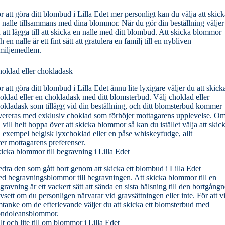
r att göra ditt blombud i Lilla Edet mer personligt kan du välja att skick
 nalle tillsammans med dina blommor. När du gör din beställning väljer
 att lägga till att skicka en nalle med ditt blombud. Att skicka blommor
h en nalle är ett fint sätt att gratulera en familj till en nybliven
miljemedlem.
oklad eller chokladask
r att göra ditt blombud i Lilla Edet ännu lite lyxigare väljer du att skick
oklad eller en chokladask med ditt blomsterbud. Välj choklad eller
okladask som tillägg vid din beställning, och ditt blomsterbud kommer
vereras med exklusiv choklad som förhöjer mottagarens upplevelse. O
 vill helt hoppa över att skicka blommor så kan du istället välja att skic
ll exempel belgisk lyxchoklad eller en påse whiskeyfudge, allt
ter mottagarens preferenser.
icka blommor till begravning i Lilla Edet
dra den som gått bort genom att skicka ett blombud i Lilla Edet
d begravningsblommor till begravningen. Att skicka blommor till en
gravning är ett vackert sätt att sända en sista hälsning till den bortgångn
vsett om du personligen närvarar vid gravsättningen eller inte. För att v
tanke om de efterlevande väljer du att skicka ett blomsterbud med
ndoleansblommor.
lt och lite till om blommor i Lilla Edet