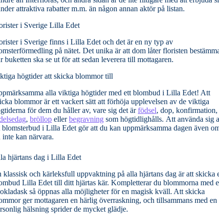
nder attraktiva rabatter m.m. än någon annan aktör på listan.
orister i Sverige Lilla Edet
orister i Sverige finns i Lilla Edet och det är en ny typ av
omsterförmedling på nätet. Det unika är att dom låter floristen bestämm
r buketten ska se ut för att sedan leverera till mottagaren.
ktiga högtider att skicka blommor till
pmärksamma alla viktiga högtider med ett blombud i Lilla Edet! Att
icka blommor är ett vackert sätt att förhöja upplevelsen av de viktiga
gtiderna för dem du håller av, vare sig det är
födsel
, dop, konfirmation,
delsedag
,
bröllop
eller
begravning
som högtidlighålls. Att använda sig 
t blomsterbud i Lilla Edet gör att du kan uppmärksamma dagen även o
 inte kan närvara.
la hjärtans dag i Lilla Edet
 klassisk och kärleksfull uppvaktning på alla hjärtans dag är att skicka e
ombud Lilla Edet till ditt hjärtas kär. Kompletterar du blommorna med 
okladask så öppnas alla möjligheter för en magisk kväll. Att skicka
ommor ger mottagaren en härlig överraskning, och tillsammans med en
rsonlig hälsning sprider de mycket glädje.