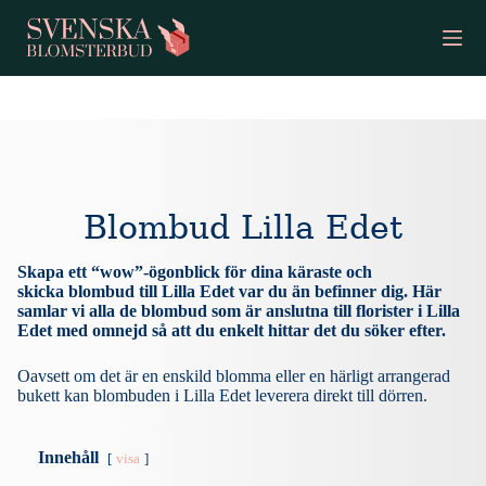
S
k
i
p
t
o
c
o
n
t
e
Blombud Lilla Edet
n
t
Skapa ett “wow”-ögonblick för dina käraste och
skicka blombud till Lilla Edet var du än befinner dig. Här
samlar vi alla de blombud som är anslutna till florister i Lilla
Edet med omnejd så att du enkelt hittar det du söker efter.
Oavsett om det är en enskild blomma eller en härligt arrangerad
bukett kan blombuden i Lilla Edet leverera direkt till dörren.
Innehåll
visa