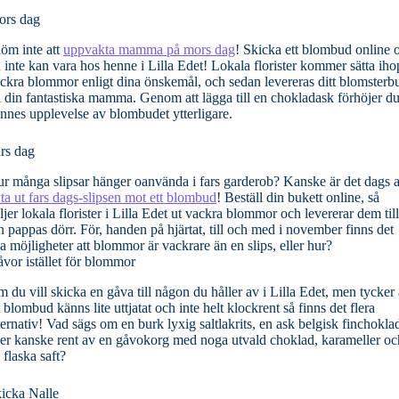
rs dag
öm inte att
uppvakta mamma på mors dag
! Skicka ett blombud online
 inte kan vara hos henne i Lilla Edet! Lokala florister kommer sätta iho
ckra blommor enligt dina önskemål, och sedan levereras ditt blomsterb
ll din fantastiska mamma. Genom att lägga till en chokladask förhöjer d
nnes upplevelse av blombudet ytterligare.
rs dag
r många slipsar hänger oanvända i fars garderob? Kanske är det dags a
ta ut fars dags-slipsen mot ett blombud
! Beställ din bukett online, så
ljer lokala florister i Lilla Edet ut vackra blommor och levererar dem till
n pappas dörr. För, handen på hjärtat, till och med i november finns det
la möjligheter att blommor är vackrare än en slips, eller hur?
vor istället för blommor
 du vill skicka en gåva till någon du håller av i Lilla Edet, men tycker 
t blombud känns lite uttjatat och inte helt klockrent så finns det flera
ternativ! Vad sägs om en burk lyxig saltlakrits, en ask belgisk finchokla
ler kanske rent av en gåvokorg med noga utvald choklad, karameller oc
 flaska saft?
icka Nalle