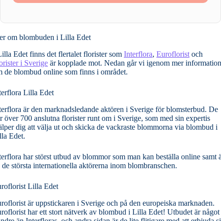
r om blombuden i Lilla Edet
Lilla Edet finns det flertalet florister som
Interflora
,
Euroflorist
och
orister i Sverige
är kopplade mot. Nedan går vi igenom mer informatio
 de blombud online som finns i området.
terflora Lilla Edet
terflora är den marknadsledande aktören i Sverige för blomsterbud. De
r över 700 anslutna florister runt om i Sverige, som med sin expertis
älper dig att välja ut och skicka de vackraste blommorna via blombud i
lla Edet.
terflora har störst utbud av blommor som man kan beställa online samt 
 de största internationella aktörerna inom blombranschen.
roflorist Lilla Edet
roflorist är uppstickaren i Sverige och på den europeiska marknaden.
roflorist har ett stort nätverk av blombud i Lilla Edet! Utbudet är något
ndre än Interfloras, och andra sidan är de lite flitigare med att erbjuda s