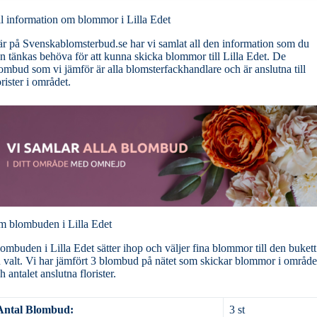
l information om blommor i Lilla Edet
r på Svenskablomsterbud.se har vi samlat all den information som du
n tänkas behöva för att kunna skicka blommor till Lilla Edet. De
ombud som vi jämför är alla blomsterfackhandlare och är anslutna till
orister i området.
 blombuden i Lilla Edet
ombuden i Lilla Edet sätter ihop och väljer fina blommor till den bukett
 valt. Vi har jämfört 3 blombud på nätet som skickar blommor i område
h antalet anslutna florister.
Antal Blombud:
3 st