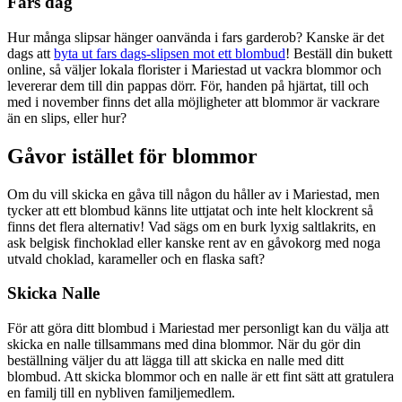
Fars dag
Hur många slipsar hänger oanvända i fars garderob? Kanske är det
dags att
byta ut fars dags-slipsen mot ett blombud
! Beställ din bukett
online, så väljer lokala florister i Mariestad ut vackra blommor och
levererar dem till din pappas dörr. För, handen på hjärtat, till och
med i november finns det alla möjligheter att blommor är vackrare
än en slips, eller hur?
Gåvor istället för blommor
Om du vill skicka en gåva till någon du håller av i Mariestad, men
tycker att ett blombud känns lite uttjatat och inte helt klockrent så
finns det flera alternativ! Vad sägs om en burk lyxig saltlakrits, en
ask belgisk finchoklad eller kanske rent av en gåvokorg med noga
utvald choklad, karameller och en flaska saft?
Skicka Nalle
För att göra ditt blombud i Mariestad mer personligt kan du välja att
skicka en nalle tillsammans med dina blommor. När du gör din
beställning väljer du att lägga till att skicka en nalle med ditt
blombud. Att skicka blommor och en nalle är ett fint sätt att gratulera
en familj till en nybliven familjemedlem.