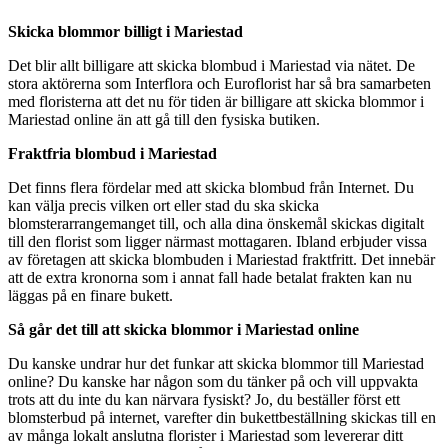
Skicka blommor billigt i Mariestad
Det blir allt billigare att skicka blombud i Mariestad via nätet. De
stora aktörerna som Interflora och Euroflorist har så bra samarbeten
med floristerna att det nu för tiden är billigare att skicka blommor i
Mariestad online än att gå till den fysiska butiken.
Fraktfria blombud i Mariestad
Det finns flera fördelar med att skicka blombud från Internet. Du
kan välja precis vilken ort eller stad du ska skicka
blomsterarrangemanget till, och alla dina önskemål skickas digitalt
till den florist som ligger närmast mottagaren. Ibland erbjuder vissa
av företagen att skicka blombuden i Mariestad fraktfritt. Det innebär
att de extra kronorna som i annat fall hade betalat frakten kan nu
läggas på en finare bukett.
Så går det till att skicka blommor i Mariestad online
Du kanske undrar hur det funkar att skicka blommor till Mariestad
online? Du kanske har någon som du tänker på och vill uppvakta
trots att du inte du kan närvara fysiskt? Jo, du beställer först ett
blomsterbud på internet, varefter din bukettbeställning skickas till en
av många lokalt anslutna florister i Mariestad som levererar ditt