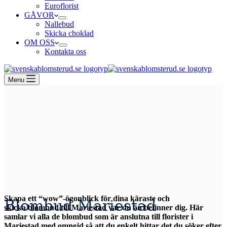
Euroflorist
GÅVOR
Nallebud
Skicka choklad
OM OSS
Kontakta oss
Menu
Skapa ett “wow”-ögonblick för dina käraste och
Blombud Mariestad
skicka blombud till Mariestad var du än befinner dig. Här
samlar vi alla de blombud som är anslutna till florister i
Mariestad med omnejd så att du enkelt hittar det du söker efter.