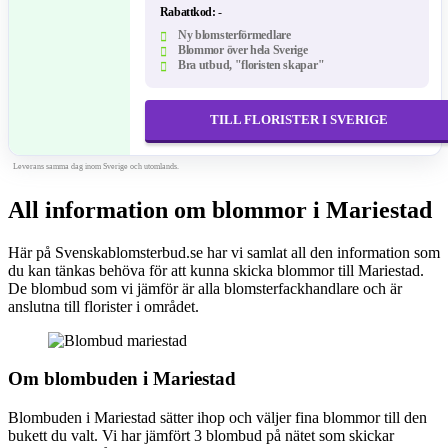
Rabattkod:
-
Ny blomsterförmedlare
Blommor över hela Sverige
Bra utbud, "floristen skapar"
TILL FLORISTER I SVERIGE
Leverans samma dag inom Sverige och utomlands.
All information om blommor i Mariestad
Här på Svenskablomsterbud.se har vi samlat all den information som
du kan tänkas behöva för att kunna skicka blommor till Mariestad.
De blombud som vi jämför är alla blomsterfackhandlare och är
anslutna till florister i området.
Om blombuden i Mariestad
Blombuden i Mariestad sätter ihop och väljer fina blommor till den
bukett du valt. Vi har jämfört 3 blombud på nätet som skickar