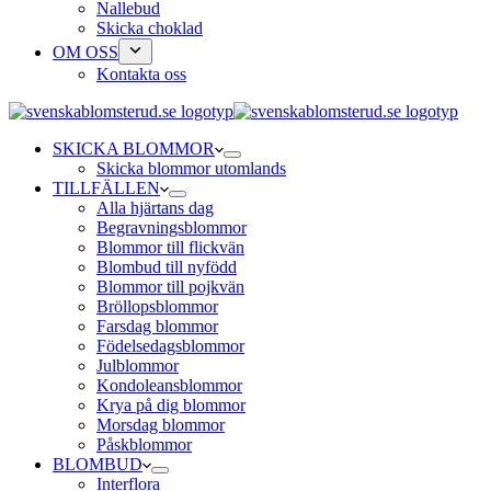
Nallebud
Skicka choklad
OM OSS
Kontakta oss
SKICKA BLOMMOR
Skicka blommor utomlands
TILLFÄLLEN
Alla hjärtans dag
Begravningsblommor
Blommor till flickvän
Blombud till nyfödd
Blommor till pojkvän
Bröllopsblommor
Farsdag blommor
Födelsedagsblommor
Julblommor
Kondoleansblommor
Krya på dig blommor
Morsdag blommor
Påskblommor
BLOMBUD
Interflora