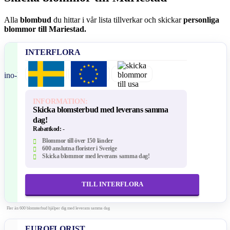
Alla
blombud
du hittar i vår lista tillverkar och skickar
personliga
blommor till Mariestad.
INTERFLORA
INFORMATION:
Skicka blomsterbud med leverans samma
dag!
Rabattkod:
-
Blommor till över 150 länder
600 anslutna florister i Sverige
Skicka blommor med leverans samma dag!
TILL INTERFLORA
Fler än 600 blomsterbud hjälper dig med leverans samma dag
EUROFLORIST