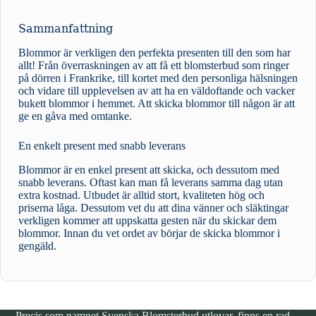
Sammanfattning
Blommor är verkligen den perfekta presenten till den som har
allt! Från överraskningen av att få ett blomsterbud som ringer
på dörren i Frankrike, till kortet med den personliga hälsningen
och vidare till upplevelsen av att ha en väldoftande och vacker
bukett blommor i hemmet. Att skicka blommor till någon är att
ge en gåva med omtanke.
En enkelt present med snabb leverans
Blommor är en enkel present att skicka, och dessutom med
snabb leverans. Oftast kan man få leverans samma dag utan
extra kostnad. Utbudet är alltid stort, kvaliteten hög och
priserna låga. Dessutom vet du att dina vänner och släktingar
verkligen kommer att uppskatta gesten när du skickar dem
blommor. Innan du vet ordet av börjar de skicka blommor i
gengäld.
Precis som namnet Svenska Blomsterbud utlovar, finns en rad