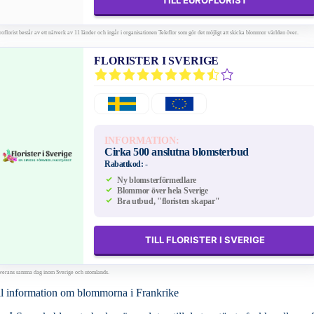
TILL EUROFLORIST
oflorist består av ett nätverk av 11 länder och ingår i organisationen Teleflor som gör det möjligt att skicka blommor världen över.
FLORISTER I SVERIGE
INFORMATION:
Cirka 500 anslutna blomsterbud
Rabattkod:
-
Ny blomsterförmedlare
Blommor över hela Sverige
Bra utbud, "floristen skapar"
TILL FLORISTER I SVERIGE
verans samma dag inom Sverige och utomlands.
l information om blommorna i Frankrike