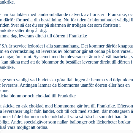
ankrike.
 har kontakter med landsomfattande nätverk av florister i Frankrike, o
n därför förmedla din beställning. Nu för tiden är blomutbudet väldigt l
rlden över så det du ser på skärmen är troligen det som floristen i
ankrike sätter ihop åt dig.
mma dag leverans direkt till dörren i Frankrike
YSA är service ledordet i alla sammanhang. Det kommer därför knappas
m en överraskning att leverans av blommor går att ordna på kort varsel,
la dagar, året runt. Systemet med hemleveranser är också väl inarbetat, s
 kan räkna med att de blommor du beställer levererar direkt till dörren i
ankrike.
ge som vanligt vad budet ska göra ifall ingen är hemma vid tidpunkten
r leverans. Antingen lämnar de blommorna utanför dörren eller hos en
anne.
icka blommor och choklad till Frankrike
t skicka en ask choklad med blommorna går bra till Frankrike. Efterso
la leveranser utgår från landet, och till och med staden, där mottagaren ä
mmer både blommor och choklad att vara så fräscha som det bara är
jligt. Andra specialgåvor som nallar, ballonger och läckerheter brukar
kså vara möjligt att ordna.