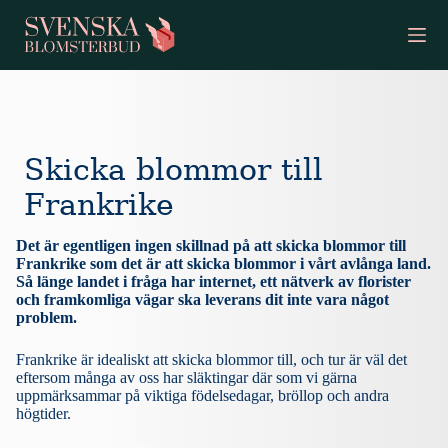
S
k
i
p
t
o
c
o
Skicka blommor till
n
t
Frankrike
e
n
t
Det är egentligen ingen skillnad på att skicka blommor till
Frankrike som det är att skicka blommor i vårt avlånga land.
Så länge landet i fråga har internet, ett nätverk av florister
och framkomliga vägar ska leverans dit inte vara något
problem.
Frankrike är idealiskt att skicka blommor till, och tur är väl det
eftersom många av oss har släktingar där som vi gärna
uppmärksammar på viktiga födelsedagar, bröllop och andra
högtider.