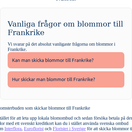
Vanliga frågor om blommor till
Frankrike
Vi svarar på det absolut vanligaste frågorna om
blommor i
Frankrike
.
Kan man skicka blommor till Frankrike?
Hur skickar man blommor till Frankrike?
omsterbuden som skickar blommor till Frankrike
stället för att leta upp lokala blomombud och sedan försöka betala på de
dor med ett svenskt kreditkort kan du i stället använda svenska ombud
om
Interflora
,
Euroflorist
och
Florister i Sverige
för att skicka blommor ti