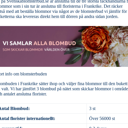
 på Svenskablomsterbud.se är anslutna till de tre största fackhandlarna 
ommor som i sin tur är anslutna till floristerna i Frankrike. Det räcker
ltså med att beställa blommor via något av de blomsterbud vi jämför för 
ketterna ska levereras direkt hem till dörren på andra sidan jorden.
rt info om blomsterbuden
ombuden i Frankrike sätter ihop och väljer fina blommor till den bukett
 valt. Vi har jämfört 3 blombud på nätet som skickar blommor i område
h antalet anslutna florister.
Antal Blombud:
3 st
Antal florister internationellt:
Över 56000 st