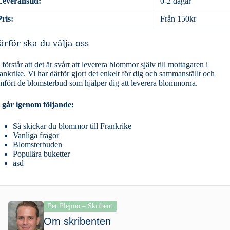
Leveranstid:
0-2 dagar
Pris:
Från 150kr
ärför ska du välja oss
 förstår att det är svårt att leverera blommor själv till mottagaren i
ankrike. Vi har därför gjort det enkelt för dig och sammanställt och
mfört de blomsterbud som hjälper dig att leverera blommorna.
 går igenom följande:
Så skickar du blommor till Frankrike
Vanliga frågor
Blomsterbuden
Populära buketter
asd
Per Plejmo – Skribent
Om skribenten