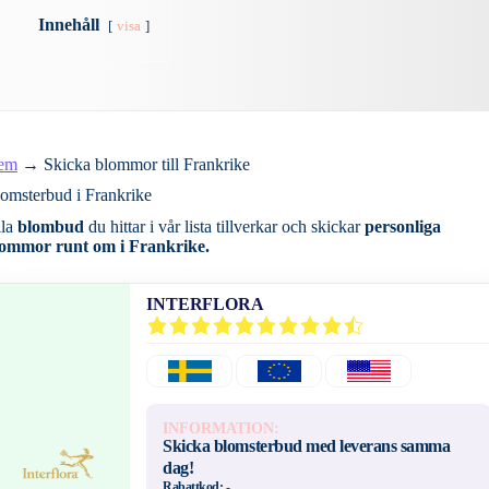
Innehåll
visa
em
→
Skicka blommor till Frankrike
omsterbud i Frankrike
lla
blombud
du hittar i vår lista tillverkar och skickar
personliga
ommor runt om i Frankrike.
INTERFLORA
INFORMATION:
Skicka blomsterbud med leverans samma
dag!
Rabattkod:
-