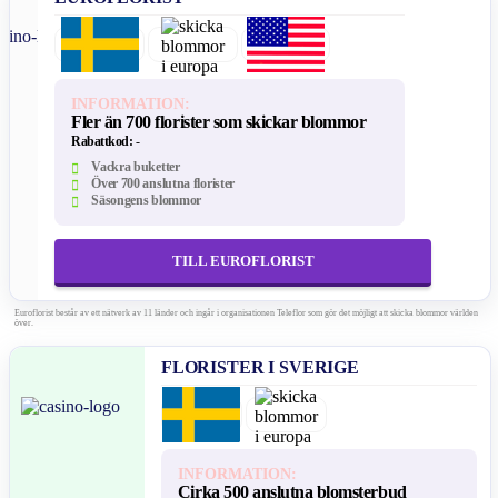
INFORMATION:
Fler än 700 florister som skickar blommor
Rabattkod:
-
Vackra buketter
Över 700 anslutna florister
Säsongens blommor
TILL EUROFLORIST
Euroflorist består av ett nätverk av 11 länder och ingår i organisationen Teleflor som gör det möjligt att skicka blommor världen
över.
FLORISTER I SVERIGE
INFORMATION:
Cirka 500 anslutna blomsterbud