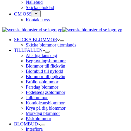
Nallebud
Skicka choklad
OM OSS
Kontakta oss
SKICKA BLOMMOR
Skicka blommor utomlands
TILLFÄLLEN
Alla hjärtans dag
Begravningsblommor
Blommor till flickvän
Blombud till nyfödd
Blommor till pojkvän
Bröllopsblommor
Farsdag blommor
Födelsedagsblommor
Julblommor
Kondoleansblommor
Krya på dig blommor
Morsdag blommor
Påskblommor
BLOMBUD
Interflora