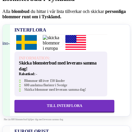
Alla
blombud
du hittar i vår lista tillverkar och skickar
personliga
blommor runt om i Tyskland.
INTERFLORA
INFORMATION:
Skicka blomsterbud med leverans samma
dag!
Rabattkod:
-
Blommor till över 150 länder
600 anslutna florister i Sverige
Skicka blommor med leverans samma dag!
TILL INTERFLORA
Fler än 600 blomsterbud hjälper dig med leverans samma dag
EUROFLORIST