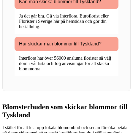
Kan man skicka blommor till Tyskland?
Ja det går bra. Gå via Interflora, Euroflorist eller
Florister i Sverige här på hemsidan och gör din
beställning.
Hur skickar man blommor till Tyskland?
Interflora har över 56000 anslutna florister så välj
dom i vår lista och följ anvisningar för att skicka
blommorna.
Blomsterbuden som skickar blommor till
Tyskland
I stället för att leta upp lokala blomombud och sedan försöka betala
på deras sidor med ett svenskt kreditkort kan du i stället använda