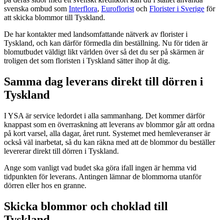
svenska ombud som
Interflora
,
Euroflorist
och
Florister i Sverige
för
att skicka blommor till Tyskland.
De har kontakter med landsomfattande nätverk av florister i
Tyskland, och kan därför förmedla din beställning. Nu för tiden är
blomutbudet väldigt likt världen över så det du ser på skärmen är
troligen det som floristen i Tyskland sätter ihop åt dig.
Samma dag leverans direkt till dörren i
Tyskland
I YSA är service ledordet i alla sammanhang. Det kommer därför
knappast som en överraskning att leverans av blommor går att ordna
på kort varsel, alla dagar, året runt. Systemet med hemleveranser är
också väl inarbetat, så du kan räkna med att de blommor du beställer
levererar direkt till dörren i Tyskland.
Ange som vanligt vad budet ska göra ifall ingen är hemma vid
tidpunkten för leverans. Antingen lämnar de blommorna utanför
dörren eller hos en granne.
Skicka blommor och choklad till
Tyskland