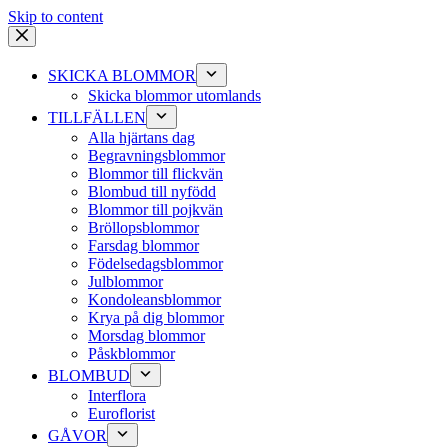
Skip to content
SKICKA BLOMMOR
Skicka blommor utomlands
TILLFÄLLEN
Alla hjärtans dag
Begravningsblommor
Blommor till flickvän
Blombud till nyfödd
Blommor till pojkvän
Bröllopsblommor
Farsdag blommor
Födelsedagsblommor
Julblommor
Kondoleansblommor
Krya på dig blommor
Morsdag blommor
Påskblommor
BLOMBUD
Interflora
Euroflorist
GÅVOR